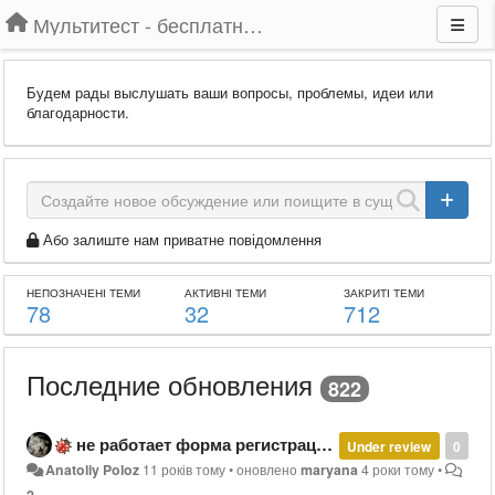
Мультитест - бесплатный подбор провайдера по адресу
Будем рады выслушать ваши вопросы, проблемы, идеи или
благодарности.
Або залиште нам приватне повідомлення
НЕПОЗНАЧЕНІ ТЕМИ
АКТИВНІ ТЕМИ
ЗАКРИТІ ТЕМИ
78
32
712
Последние обновления
822
не работает форма регистрации
Under review
0
Anatoliy Poloz
11 років тому
•
оновлено
maryana
4 роки тому
•
2