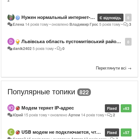
Нужен нормальный интернет-провайдер в поселке Гора, Бориспольский район
Є відповідь
0
Елена
14 років тому
•
оновлено
Владимир Грос
5 років тому
•
3
Львівська область пустомитівський район село підтемне вулиця зубрівська 58
0
danik2402
5 років тому
•
0
Переглянути всі →
Популярные топики
822
Модем теряет IP-адрес
Fixed
+63
Юрий
15 років тому
•
оновлено
Артем
14 років тому
•
2
USB модем не подключается, что делать?
Fixed
+57