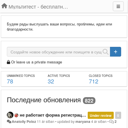
Мультитест - бесплатный подбор провайдера по адресу
Будем рады выслушать ваши вопросы, проблемы, идеи или
благодарности.
Or leave us a private message
UNMARKED TOPICS
ACTIVE TOPICS
CLOSED TOPICS
78
32
712
Последние обновления
822
не работает форма регистрации
Under review
0
Anatoliy Poloz
11 ár síðan
•
updated by
maryana
4 ár síðan
•
2