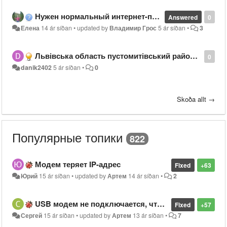
Нужен нормальный интернет-провайдер в поселке Гора, Бориспольский район
Answered
0
Елена
14 ár síðan
•
updated by
Владимир Грос
5 ár síðan
•
3
Львівська область пустомитівський район село підтемне вулиця зубрівська 58
0
danik2402
5 ár síðan
•
0
Skoða allt →
Популярные топики
822
Модем теряет IP-адрес
Fixed
+63
Юрий
15 ár síðan
•
updated by
Артем
14 ár síðan
•
2
USB модем не подключается, что делать?
Fixed
+57
Сергей
15 ár síðan
•
updated by
Артем
13 ár síðan
•
7