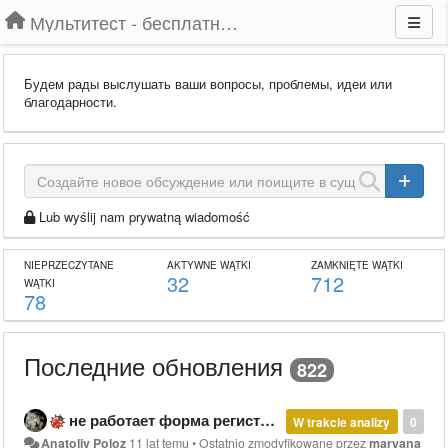
Мультитест - бесплатный подбор провайдера по адресу
Будем рады выслушать ваши вопросы, проблемы, идеи или
благодарности.
Lub wyślij nam prywatną wiadomość
NIEPRZECZYTANE
AKTYWNE WĄTKI
ZAMKNIĘTE WĄTKI
32
712
WĄTKI
78
Последние обновления
822
не работает форма регистрации
W trakcie analizy
0
Anatoliy Poloz
11 lat temu
•
Ostatnio zmodyfikowane przez
maryana