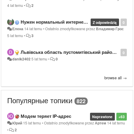
4 lat temu
•
2
Нужен нормальный интернет-провайдер в поселке Гора, Бориспольский район
Z odpowiedzią
0
Елена
14 lat temu
•
Ostatnio zmodyfikowane przez
Владимир Грос
5 lat temu
•
3
Львівська область пустомитівський район село підтемне вулиця зубрівська 58
0
danik2402
5 lat temu
•
0
browse all →
Популярные топики
822
Модем теряет IP-адрес
Naprawione
+63
Юрий
15 lat temu
•
Ostatnio zmodyfikowane przez
Артем
14 lat temu
•
2