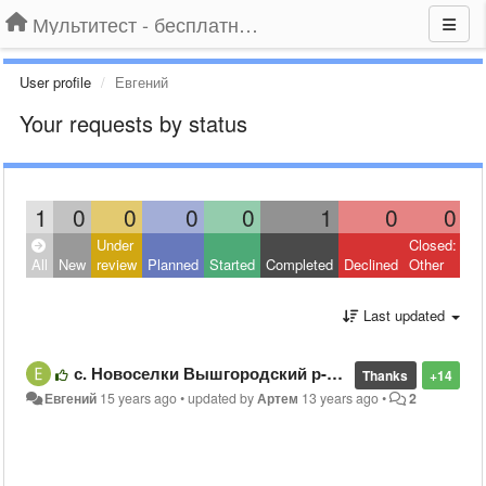
Мультитест - бесплатный подбор провайдера по адресу
User profile
Евгений
Your requests by status
1
0
0
0
0
1
0
0
Under
Closed:
All
New
review
Planned
Started
Completed
Declined
Other
Last updated
с. Новоселки Вышгородский р-н КО, работает нормально.
Thanks
+14
Евгений
15 years ago
•
updated by
Артем
13 years ago
•
2