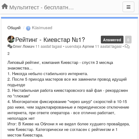
Мультитест - бесплатный подбор провайдера по адресу
Общий
Küsimused
Рейтинг - Киевстар №1?
Answered
0
Олег Ломач
11 aastat tagasi
•
uuendaja
Артем
11 aastat tagasi
•
2
Липовый рейтинг, компания Киевстар - спустя 3 месяца
знакомства...
1. Никогда небыло стабильного интернета.
2. После 5 прихода мастеров все же заменили провод идущий
подьезде
3. Нестабильная работа киевстаровского вай фая - рекордсмен
по "глюкам"
4. Многократное фиксирование "через шнур" скоростей в 10-15
раз ниже, чем задекларированные и периодическое отключение
интернета, при ответе оператора - все отлично работает,
неполадок нет
Итог: В Киеве на Облони я не видел более худшего провайдера,
чем Киевстар. Категорически не согласен с рейтингом и 1
местом Киевстара.