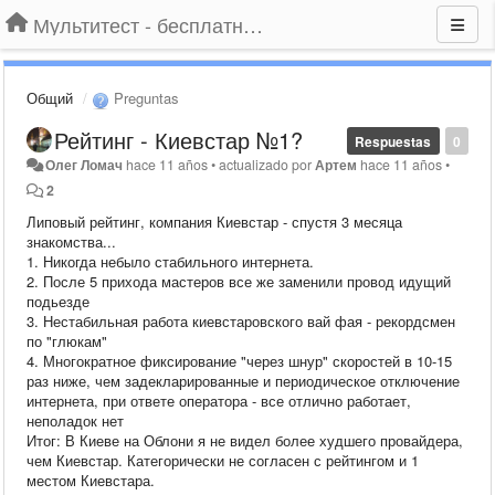
Мультитест - бесплатный подбор провайдера по адресу
Общий
Preguntas
Рейтинг - Киевстар №1?
Respuestas
0
Олег Ломач
hace 11 años
•
actualizado por
Артем
hace 11 años
•
2
Липовый рейтинг, компания Киевстар - спустя 3 месяца
знакомства...
1. Никогда небыло стабильного интернета.
2. После 5 прихода мастеров все же заменили провод идущий
подьезде
3. Нестабильная работа киевстаровского вай фая - рекордсмен
по "глюкам"
4. Многократное фиксирование "через шнур" скоростей в 10-15
раз ниже, чем задекларированные и периодическое отключение
интернета, при ответе оператора - все отлично работает,
неполадок нет
Итог: В Киеве на Облони я не видел более худшего провайдера,
чем Киевстар. Категорически не согласен с рейтингом и 1
местом Киевстара.