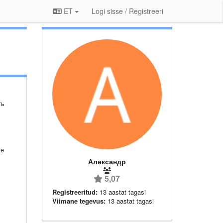
ET
Logi sisse / Registreeri
ть
ке
Александр
5,07
Registreeritud:
13 aastat tagasi
Viimane tegevus:
13 aastat tagasi