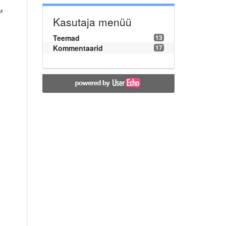
и
Kasutaja menüü
Teemad
13
Kommentaarid
17