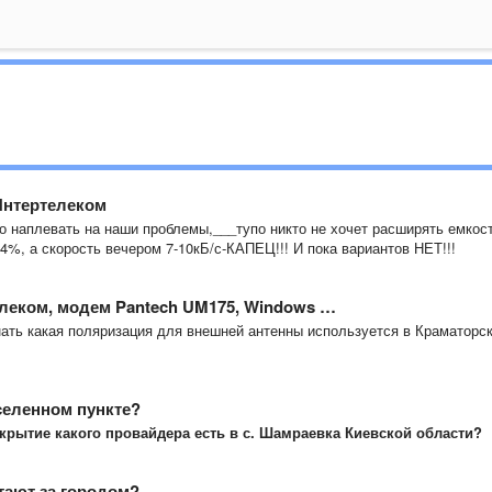
Интертелеком
о наплевать на наши проблемы,___тупо никто не хочет расширять емкос
94%, а скорость вечером 7-10кБ/с-КАПЕЦ!!! И пока вариантов НЕТ!!!
елеком, модем Pantech UM175, Windows …
нать какая поляризация для внешней антенны используется в Краматорс
селенном пункте?
крытие какого провайдера есть в с. Шамраевка Киевской области?
тают за городом?