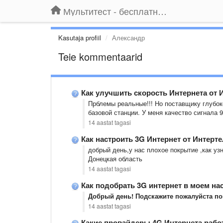
Мультитест - бесплатный подбор провайдера по адресу
Kasutaja profiil
Александр
Teie kommentaarid
Как улучшить скорость Интернета от 
Прблемы реальные!!! Но поставщику глубок
базовой станции. У меня качество сигнала 
14 aastat tagasi
Как настроить 3G Интернет от Интерт
добрый день,у нас плохое покрытие ,как уз
Донецкая область
14 aastat tagasi
Как подобрать 3G интернет в моем на
Добрый день! Подскажите пожалуйста по
14 aastat tagasi
Какие провайдеры 4G Интернета рабо