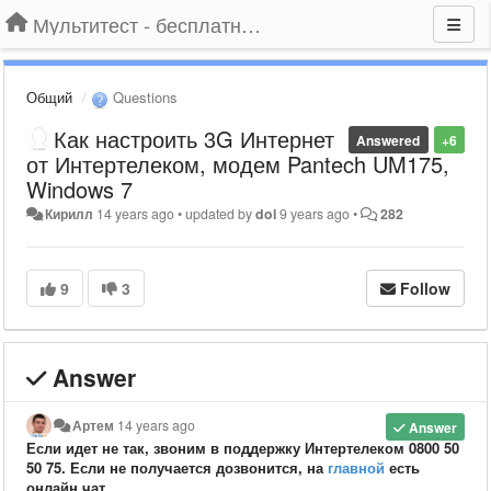
Мультитест - бесплатный подбор провайдера по адресу
Общий
Questions
Как настроить 3G Интернет
Answered
+6
от Интертелеком, модем Pantech UM175,
Windows 7
Кирилл
14 years ago
•
updated by
dol
9 years ago
•
282
9
3
Follow
Answer
Артем
14 years ago
Answer
Если идет не так, звоним в поддержку Интертелеком 0800 50
50 75. Если не получается дозвонится, на
главной
есть
онлайн чат