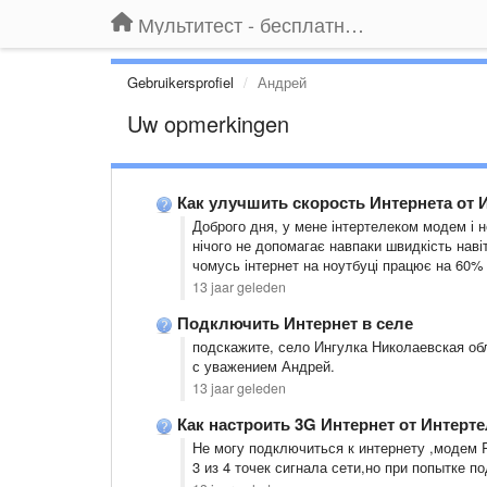
Мультитест - бесплатный подбор провайдера по адресу
Gebruikersprofiel
Андрей
Uw opmerkingen
Как улучшить скорость Интернета от 
Доброго дня, у мене інтертелеком модем і не
нічого не допомагає навпаки швидкість наві
чомусь інтернет на ноутбуці працює на 60%
13 jaar geleden
Подключить Интернет в селе
подскажите, село Ингулка Николаевская обл
с уважением Андрей.
13 jaar geleden
Как настроить 3G Интернет от Интерт
Не могу подключиться к интернету ,модем 
3 из 4 точек сигнала сети,но при попытке п