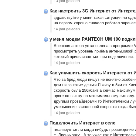
13 jaar geleden
Как настроить 3G Интернет от Интерт
здравствуйте у меня такая ситуация на одн
на первом хорошо сначало работал заранее
14 jaar geleden
у меня модем PANTECH UM 190 подкл
Внешняя антена установлена,в программе 
просмотреть уровень приёма антены,какой
который присваиваеться при подключении.
14 jaar geleden
Как улучшить скорость Интернета от 
Что за бред люди ​пишут не понятно,особен
дом ни за какие деньги.Я живу в 5км от Ки
скорость была 256кбайт а сейчас максимум 
проге на вышку по максимальному сигналу.
другими провайдерами то Интертелеком луч
уменьшение заявленной скорости тогда был
14 jaar geleden
Подключить Интернет в селе
планируется ли когда нибудь провождение 
с. Лисничовку . А то ужас как с Интертеле