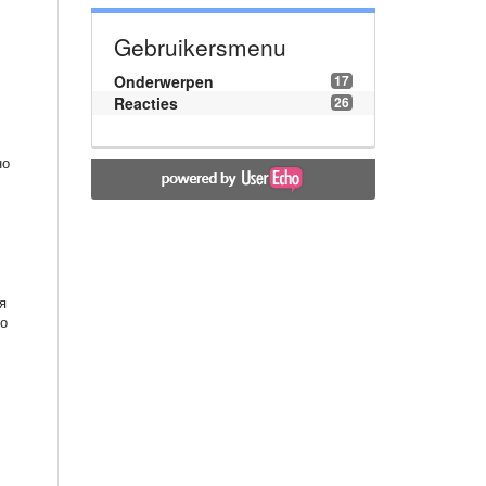
Gebruikersmenu
Onderwerpen
17
Reacties
26
но
я
по