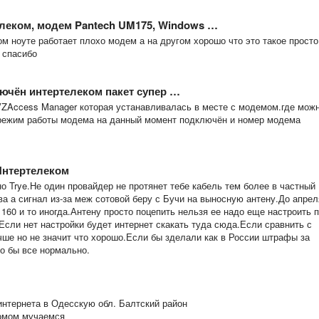
елеком, модем Pantech UM175, Windows …
ом ноуте работает плохо модем а на другом хорошо что это такое просто
 спасибо
ючён интертелеком пакет супер …
VZAccess Manager которая устанавливалась в месте с модемом.где мож
 режим работы модема на данный момент подключён и номер модема
Интертелеком
но Trye.Не один провайдер не протянет тебе кабель тем более в частный
ева а сигнал из-за меж сотовой беру с Бучи на выносную антену.До апрел
160 и то иногда.Антену просто поцепить нельзя ее надо еще настроить 
Если нет настройки будет интернет скакать туда сюда.Если сравнить с
ше но не значит что хорошо.Если бы зделали как в России штрафы за
о бы все нормально.
интернета в Одесскую обл. Балтский район
комом мучаемся