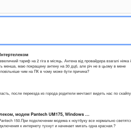
Интертелеком
величкий тариф на 2 гіга в місяць. Антена від провайдера взагалі ніяка і
ть менша, маю покращену антену на 30 дцб, але річ не в цьому в мене
 повільніше чим на ПК в чому може бути причина?
асть, после переезда из города родители мечтают видеть нас по скайпу
елеком, модем Pantech UM175, Windows …
Pantech 150.При подключении модема к ноутбуку все нормально светятс
одключения к интернету тухнут и начинает мигать одна красная.?