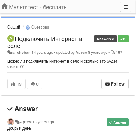
Мультитест - бесплатный подбор провайдера по адресу
Общий
Questions
Подключить Интернет в
Answered
+19
селе
ar cheban
14 years ago
•
updated by
Артем
8 years ago
•
197
можно ли подключить интернет в село и сколько это будет
стоить??
19
0
Follow
Answer
Артем
13 years ago
Answer
Добрый день,