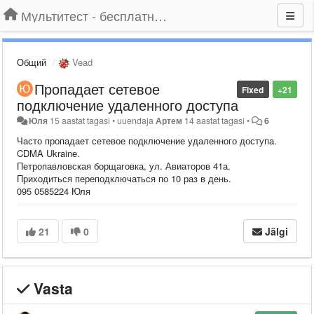
Мультитест - бесплатный подбор провайдера по адресу
Общий
Vead
Пропадает сетевое
Fixed
+21
подключение удаленного доступа
Юля
15 aastat tagasi
•
uuendaja
Артем
14 aastat tagasi
•
6
Часто пропадает сетевое подключение удаленного доступа.
CDMA Ukraine.
Петропавловская борщаговка, ул. Авиаторов 41а.
Приходиться переподключаться по 10 раз в день.
095 0585224 Юля
21
0
Jälgi
Vasta