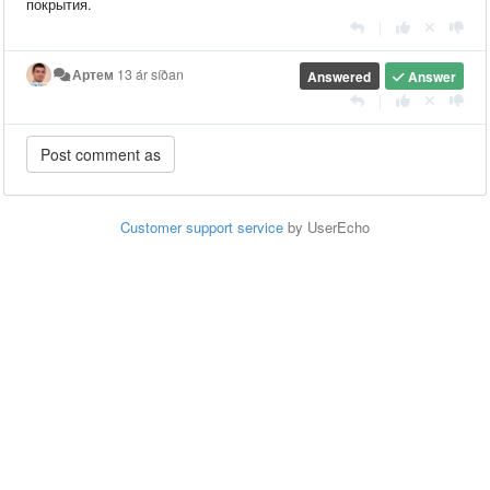
покрытия.
|
Артем
13 ár síðan
Answered
Answer
|
Customer support service
by UserEcho