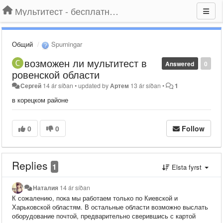
Мультитест - бесплатный подбор провайдера по адресу
Общий
Spurningar
возможен ли мультитест в
Answered
0
ровенской области
Сергей
14 ár síðan
•
updated by
Артем
13 ár síðan
•
1
в корецком районе
0
0
Follow
Replies
1
Elsta fyrst
Наталия
14 ár síðan
К сожалению, пока мы работаем только по Киевской и
Харьковской областям. В остальные области возможно выслать
оборудование почтой, предварительно сверившись с картой