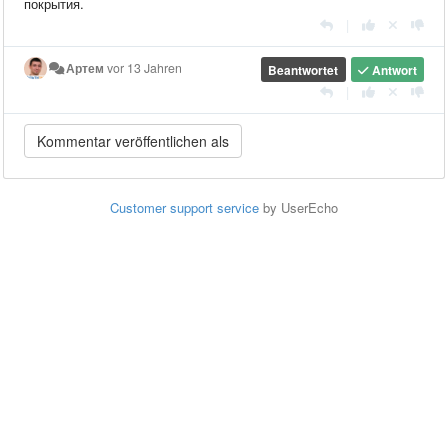
покрытия.
|
Артем
vor 13 Jahren
Beantwortet
Antwort
|
Customer support service
by UserEcho