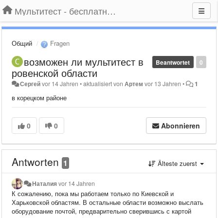
Мультитест - бесплатный подбор провайдера по адресу
Общий
Fragen
возможен ли мультитест в
Beantwortet
0
ровенской области
Сергей
vor 14 Jahren
•
aktualisiert von
Артем
vor 13 Jahren
•
1
в корецком районе
0
0
Abonnieren
Antworten
1
Älteste zuerst
Наталия
vor 14 Jahren
К сожалению, пока мы работаем только по Киевской и
Харьковской областям. В остальные области возможно выслать
оборудование почтой, предварительно сверившись с картой