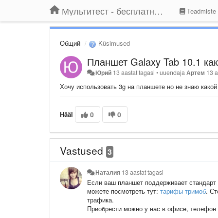
Мультитест - бесплатный подбор провайдера по адресу
Teadmiste
Общий
Küsimused
Планшет Galaxy Tab 10.1 ка
Юрий
13 aastat tagasi
•
uuendaja
Артем
13 a
Хочу использовать 3g на планшете но не знаю какой
Hääl
0
0
Vastused
3
Наталия
13 aastat tagasi
Если ваш планшет поддерживает стандарт 
можете посмотреть тут:
тарифы тримоб
. С
трафика.
Приобрести можно у нас в офисе, телефон 0