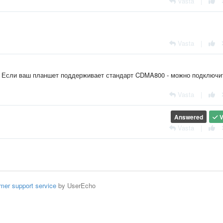
Vasta
|
Vasta
|
. Если ваш планшет поддерживает стандарт CDMA800 - можно подключи
Vasta
|
Answered
V
Vasta
|
mer support service
by UserEcho