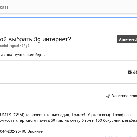
 baas
кой выбрать 3g интернет?
Answered
astat tagasi
•
3
 из них лучше подойдет.
Jä
Vanemad enn
UMTS (GSM) то вариант только один, Тримоб (Укртелеком). Тарифы вы
тоимость стартового пакета 50 грн, на счету 5 грн и 150 бонусных мегабай
44-232-95-40. Звоните!