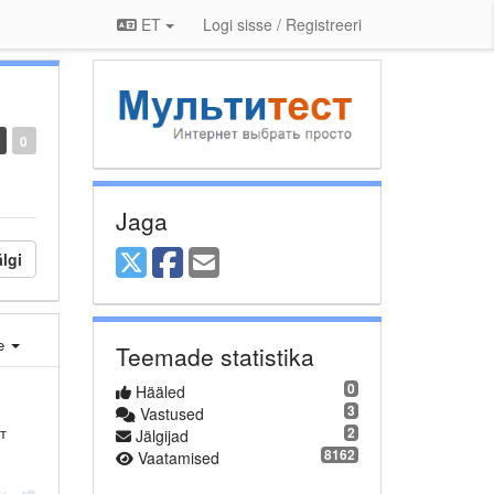
ET
Logi sisse / Registreeri
0
Jaga
lgi
e
Teemade statistika
0
Hääled
3
Vastused
т
2
Jälgijad
8162
Vaatamised