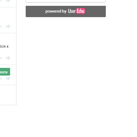
тся к
asta