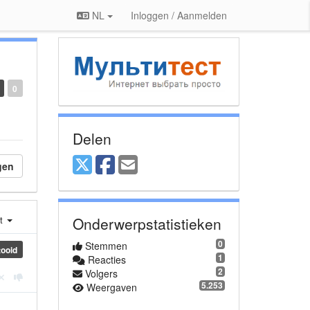
NL
Inloggen / Aanmelden
0
Delen
gen
st
Onderwerpstatistieken
0
Stemmen
tooid
1
Reacties
2
Volgers
5.253
Weergaven