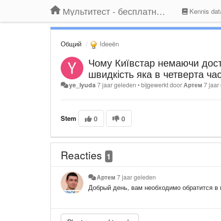
Мультитест - бесплатный подбор провайдера по адресу
Kennis dat
Общий
Ideeën
Чому Київстар немаючи дост
швидкість яка в четверта час
ye_lyuda
7 jaar geleden
•
bijgewerkt door
Артем
7 jaar
Stem
0
0
Reacties
1
Артем
7 jaar geleden
Добрый день, вам необходимо обратится в 