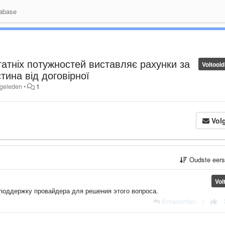
abase
атніх потужностей виставляє рахунки за
Voltooid
тина від договірної
 geleden
•
1
Vol
Oudste eer
Vol
поддержку провайдера для решения этого вопроса.
Antwoorden
|