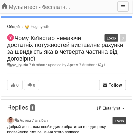
Мультитест - бесплатный подбор провайдера по адресу
Общий
Hugmyndir
Чому Київстар немаючи
Lokið
0
достатніх потужностей виставляє рахунки
за швидкість яка в четверта частина від
договірної
ye_lyuda
7 ár síðan
•
updated by
Артем
7 ár síðan
•
1
0
0
Follow
Replies
1
Elsta fyrst
Артем
7 ár síðan
Lokið
Добрый день, вам необходимо обратится в поддержку
провайдера для решения этого вопроса.