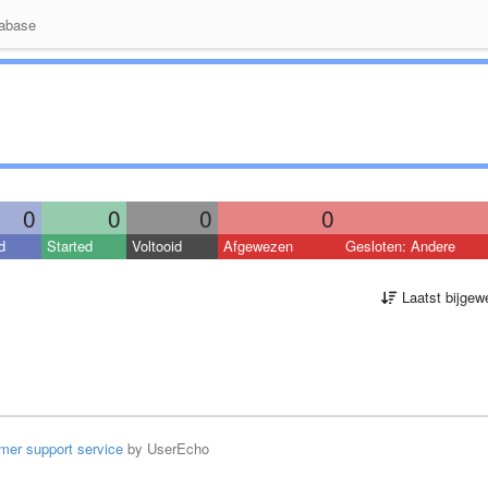
abase
0
0
0
0
d
Started
Voltooid
Afgewezen
Gesloten: Andere
Laatst bijgew
mer support service
by UserEcho