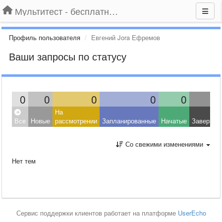
Мультитест - бесплатный подбор провайдера по адресу
Профиль пользователя
Евгений Jora Ефремов
Ваши запросы по статусу
0
0
0
0
0
На
Все
Новые
рассмотрении
Запланированные
Начатые
Завершен
Со свежими изменениями
Нет тем
Сервис поддержки клиентов работает на платформе
UserEcho