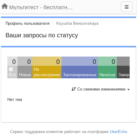
Мультитест - бесплатный подбор провайдера по адресу
Профиль пользователя
Ksyusha Berezovskaya
Ваши запросы по статусу
0
0
0
0
0
На
Все
Новые
рассмотрении
Запланированные
Начатые
Завершен
Со свежими изменениями
Нет тем
Сервис поддержки клиентов работает на платформе
UserEcho