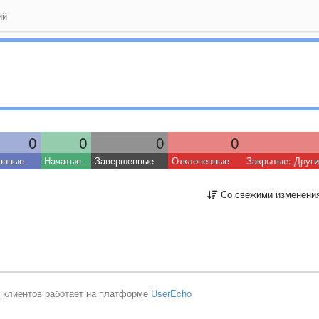
ий
0
0
0
0
анные
Начатые
Завершенные
Отклоненные
Закрытые: Друг
Со свежими изменени
 клиентов работает на платформе
UserEcho