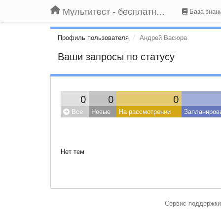
Мультитест - бесплатный подбор провайдера по адресу
База знан
Профиль пользователя
Андрей Васюра
Ваши запросы по статусу
0
0
0
Все
Новые
На рассмотрении
Запланиров
Нет тем
Сервис поддержки