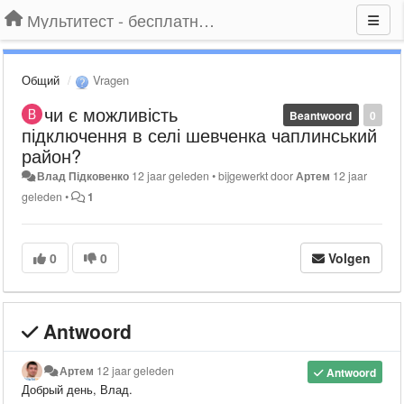
Мультитест - бесплатный подбор провайдера по адресу
Общий
Vragen
чи є можливість
Beantwoord
0
підключення в селі шевченка чаплинський
район?
Влад Підковенко
12 jaar geleden
•
bijgewerkt door
Артем
12 jaar
geleden
•
1
0
0
Volgen
Antwoord
Артем
12 jaar geleden
Antwoord
Добрый день, Влад.