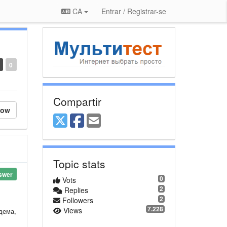
CA
Entrar / Registrar-se
0
Compartir
low
Topic stats
swer
0
Vots
2
Replies
2
Followers
7.228
Views
дема,