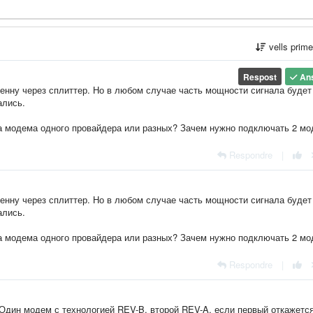
vells prim
Respost
An
енну через сплиттер. Но в любом случае часть мощности сигнала будет
ались.
ва модема одного провайдера или разных? Зачем нужно подключать 2 мо
Respondre
|
енну через сплиттер. Но в любом случае часть мощности сигнала будет
ались.
ва модема одного провайдера или разных? Зачем нужно подключать 2 мо
Respondre
|
Один модем с технологией REV-B, второй REV-A, если первый откажетс