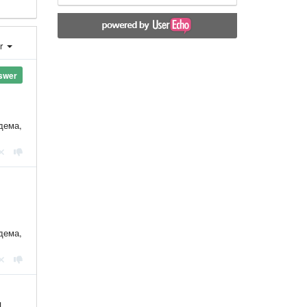
er
swer
дема,
дема,
я