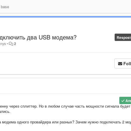
 base
одключить два USB модема?
Respost
anys
•
2
Fol
An
енну через сплиттер. Но в любом случае часть мощности сигнала будет
ались.
ва модема одного провайдера или разных? Зачем нужно подключать 2 мо