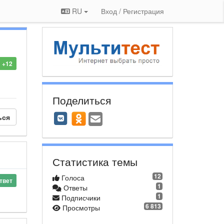
RU
Вход / Регистрация
+12
Поделиться
ься
Статистика темы
12
Голоса
твет
1
Ответы
1
Подписчики
6 813
Просмотры