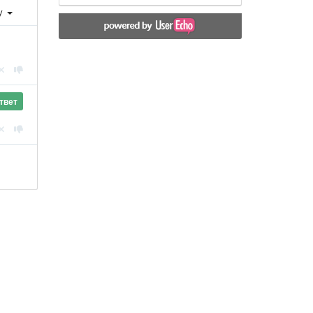
у
твет