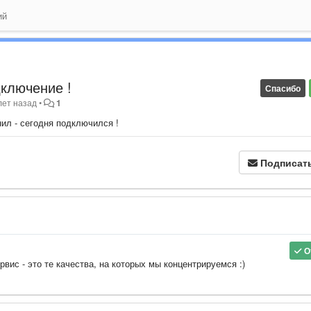
ий
ключение !
Спасибо
лет назад
•
1
ил - сегодня подключился !
Подписат
О
рвис - это те качества, на которых мы концентрируемся :)