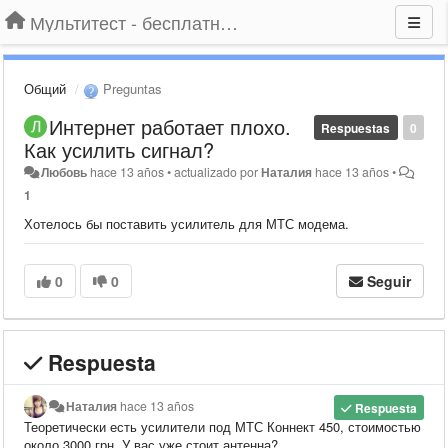
Мультитест - бесплатный подбор провайдера по адресу
Общий
Preguntas
Интернет работает плохо.
Respuestas
0
Как усилить сигнал?
Любовь
hace 13 años
•
actualizado por
Наталия
hace 13 años
•
1
Хотелось бы поставить усилитель для МТС модема.
0
0
Seguir
Respuesta
Наталия
hace 13 años
Respuesta
Теоретически есть усилители под МТС Коннект 450, стоимостью
около 3000 грн. У вас уже стоит антенна?