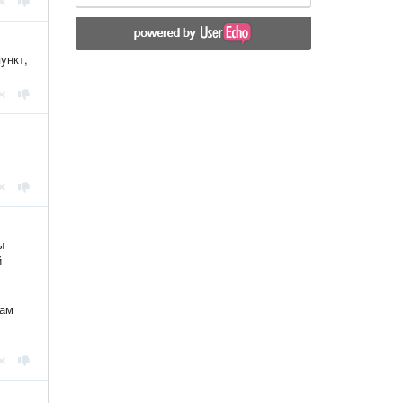
ункт,
ы
й
вам