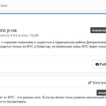
 base
ого р-на
Answered
ated by
V V
8 ár síðan
•
29
т с хорошим покрытием и скоростью в Царичанском районе Днепропетро
иходится только из МТС и Киевстар, но мобильная связь МТС берет плох
Fol
Elsta fyr
Answ
 от МТС - это разные сети. Если вы более точно укажите населенный п
о-то посоветовать.