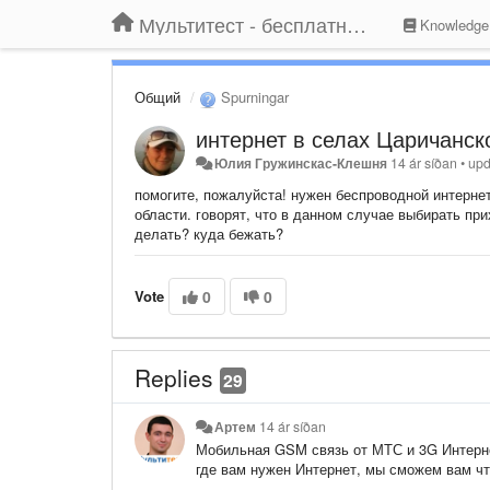
Мультитест - бесплатный подбор провайдера по адресу
Knowledge
Общий
Spurningar
интернет в селах Царичанск
Юлия Гружинскас-Клешня
14 ár síðan
•
upd
помогите, пожалуйста! нужен беспроводной интерне
области. говорят, что в данном случае выбирать пр
делать? куда бежать?
Vote
0
0
Replies
29
Артем
14 ár síðan
Мобильная GSM связь от МТС и 3G Интернет
где вам нужен Интернет, мы сможем вам чт