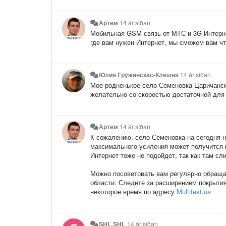
Артем
14 ár síðan
Мобильная GSM связь от МТС и 3G Интернет
где вам нужен Интернет, мы сможем вам чт
Юлия Гружинскас-Клешня
14 ár síðan
Мое родненькое село Семеновка Царичанск
желательно со скоростью достаточной для
Артем
14 ár síðan
К сожалению, село Семеновка на сегодня н
максимального усиления может получится в
Интернет тоже не подойдет, так как там с
Можно посоветовать вам регулярно обраща
области. Следите за расширением покрытия
некоторое время по адресу
Multitest.ua
SHL SHL
14 ár síðan