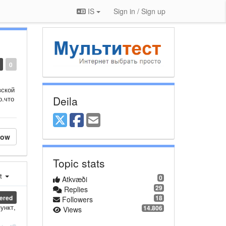
IS
Sign in / Sign up
0
вской
Deila
о.что
low
Topic stats
st
0
Atkvæði
29
Replies
ered
18
Followers
ункт,
14.806
Views