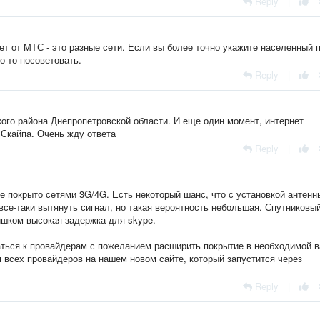
Reply
|
 от МТС - это разные сети. Если вы более точно укажите населенный п
о-то посоветовать.
Reply
|
ого района Днепропетровской области. И еще один момент, интернет
 Скайпа. Очень жду ответа
Reply
|
е покрыто сетями 3G/4G. Есть некоторый шанс, что с установкой антенн
се-таки вытянуть сигнал, но такая вероятность небольшая. Спутниковы
лишком высокая задержка для skype.
ться к провайдерам с пожеланием расширить покрытие в необходимой 
 всех провайдеров на нашем новом сайте, который запустится через
Reply
|