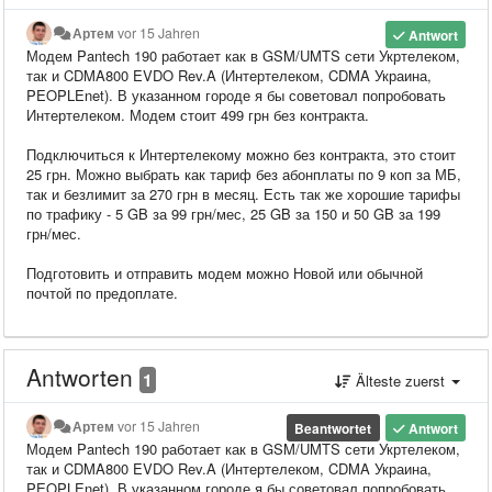
Артем
vor 15 Jahren
Antwort
Модем Pantech 190 работает как в GSM/UMTS сети Укртелеком,
так и CDMA800 EVDO Rev.A (Интертелеком, CDMA Украина,
PEOPLEnet). В указанном городе я бы советовал попробовать
Интертелеком. Модем стоит 499 грн без контракта.
Подключиться к Интертелекому можно без контракта, это стоит
25 грн. Можно выбрать как тариф без абонплаты по 9 коп за МБ,
так и безлимит за 270 грн в месяц. Есть так же хорошие тарифы
по трафику - 5 GB за 99 грн/мес, 25 GB за 150 и 50 GB за 199
грн/мес.
Подготовить и отправить модем можно Новой или обычной
почтой по предоплате.
Antworten
1
Älteste zuerst
Артем
vor 15 Jahren
Beantwortet
Antwort
Модем Pantech 190 работает как в GSM/UMTS сети Укртелеком,
так и CDMA800 EVDO Rev.A (Интертелеком, CDMA Украина,
PEOPLEnet). В указанном городе я бы советовал попробовать