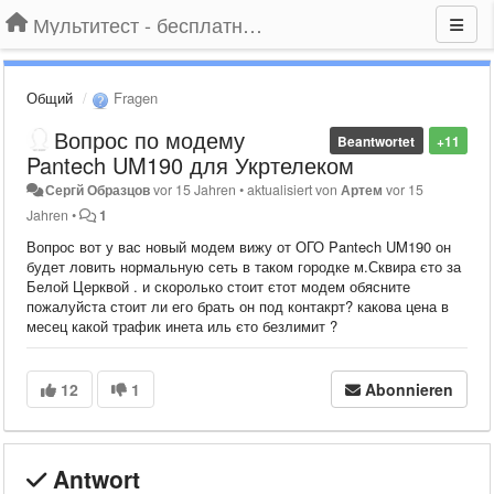
Мультитест - бесплатный подбор провайдера по адресу
Общий
Fragen
Вопрос по модему
Beantwortet
+11
Pantech UM190 для Укртелеком
Сергй Образцов
vor 15 Jahren
•
aktualisiert von
Артем
vor 15
Jahren
•
1
Вопрос вот у вас новый модем вижу от ОГО Pantech UM190 он
будет ловить нормальную сеть в таком городке м.Сквира єто за
Белой Церквой . и скоролько стоит єтот модем обясните
пожалуйста стоит ли его брать он под контакрт? какова цена в
месец какой трафик инета иль єто безлимит ?
12
1
Abonnieren
Antwort