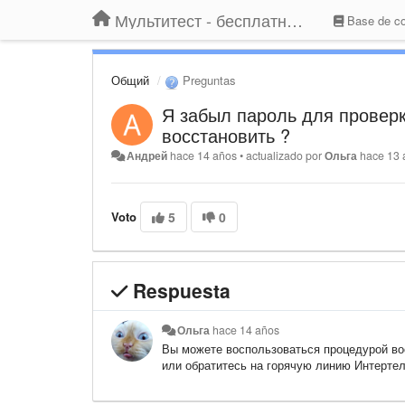
Мультитест - бесплатный подбор провайдера по адресу
Base de co
Общий
Preguntas
Я забыл пароль для проверки
восстановить ?
Андрей
hace 14 años
•
actualizado por
Ольга
hace 13 
Voto
5
0
Respuesta
Ольга
hace 14 años
​Вы можете воспользоваться процедурой в
или обратитесь на горячую линию Интертеле