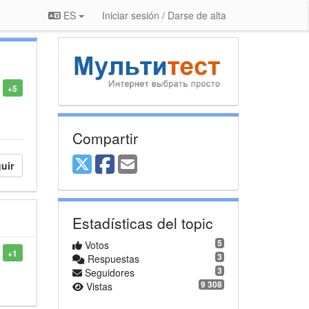
ES
Iniciar sesión / Darse de alta
+5
Compartir
uir
Estadísticas del topic
5
Votos
+1
3
Respuestas
3
Seguidores
9 308
Vistas