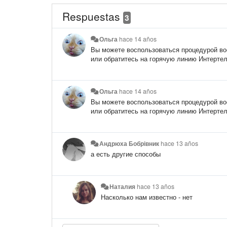
Respuestas
3
Ольга
hace 14 años
​Вы можете воспользоваться процедурой в
или обратитесь на горячую линию Интертеле
Ольга
hace 14 años
​Вы можете воспользоваться процедурой в
или обратитесь на горячую линию Интертеле
Андрюха Бобрівник
hace 13 años
а есть другие способы
Наталия
hace 13 años
Насколько нам известно - нет