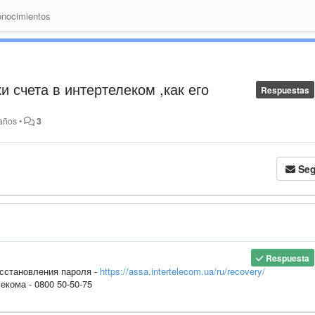
nocimientos
 счета в интертелеком ,как его
Respuestas
años
•
3
Seg
Respuesta
осстановления пароля -
https://assa.intertelecom.ua/ru/recovery/
кома - 0800 50-50-75