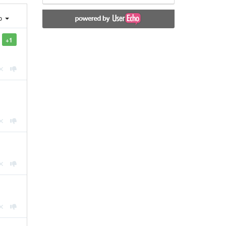
ro
+1