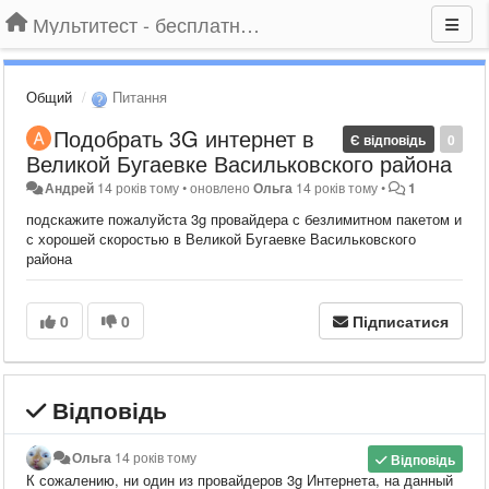
Мультитест - бесплатный подбор провайдера по адресу
Общий
Питання
Подобрать 3G интернет в
Є відповідь
0
Великой Бугаевке Васильковского района
Андрей
14 років тому
•
оновлено
Ольга
14 років тому
•
1
подскажите пожалуйста 3g провайдера с безлимитном пакетом и
с хорошей скоростью в Великой Бугаевке Васильковского
района
0
0
Підписатися
Відповідь
Ольга
14 років тому
Відповідь
​К сожалению, ни один из провайдеров 3g Интернета, на данный