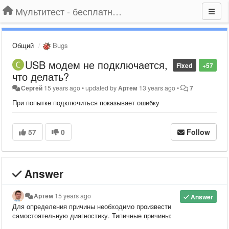
Мультитест - бесплатный подбор провайдера по адресу
Общий
Bugs
USB модем не подключается,
Fixed
+57
что делать?
Сергей
15 years ago
•
updated by
Артем
13 years ago
•
7
При попытке подключиться показывает ошибку
57
0
Follow
Answer
Артем
15 years ago
Answer
Для определения причины необходимо произвести
самостоятельную диагностику. Типичные причины: